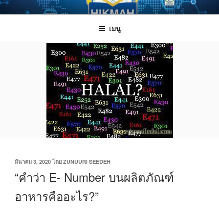
ข้าม
HIKMAH
Halal Innovation Knowledge and Management Alert House
ไป
เมนู
ยัง
บทความ
เขียน
มีนาคม 3, 2020
โดย
ZUNUURI SEEDEH
วัน
“คำว่า E- Number บนผลิตภัณฑ์
ที่
อาหารคืออะไร?”