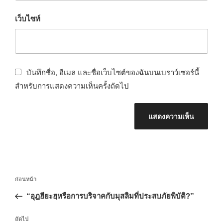
เว็บไซท์
บันทึกชื่อ, อีเมล และชื่อเว็บไซต์ของฉันบนเบราว์เซอร์นี้
สำหรับการแสดงความเห็นครั้งถัดไป
เมนู
เรื่อง
ก่อนหน้า
นำทาง
ก่อน
“อุฎฮียะฮฺหรือการบริจาคกับมุสลิมที่ประสบภัยพิบัติ?”
เรื่อง
หน้า
เรื่อง
ถัดไป