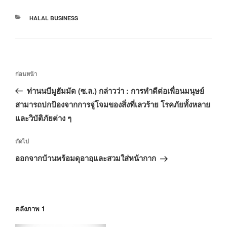
หมวด
HALAL BUSINESS
หมู่
เมนู
เรื่อง
ก่อนหน้า
นำทาง
ก่อน
ท่านนบีมูฮัมมัด (ซ.ล.) กล่าวว่า : การทำดีต่อเพื่อนมนุษย์
เรื่อง
หน้า
สามารถปกป้องจากการจู่โจมของสิ่งที่เลวร้าย โรคภัยทั้งหลาย
และวิบัติภัยต่าง ๆ
เรื่อง
ถัดไป
ถัด
ออกจากบ้านพร้อมดุอาอฺและสวมใส่หน้ากาก
ไป
คลังภาพ 1