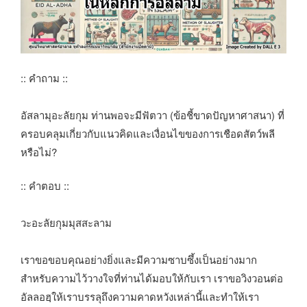
:: คำถาม ::
อัสลามุอะลัยกุม ท่านพอจะมีฟัตวา (ข้อชี้ขาดปัญหาศาสนา) ที่
ครอบคลุมเกี่ยวกับแนวคิดและเงื่อนไขของการเชือดสัตว์พลี
หรือไม่?
:: คำตอบ ::
วะอะลัยกุมมุสสะลาม
เราขอขอบคุณอย่างยิ่งและมีความซาบซึ้งเป็นอย่างมาก
สำหรับความไว้วางใจที่ท่านได้มอบให้กับเรา เราขอวิงวอนต่อ
อัลลอฮฺให้เราบรรลุถึงความคาดหวังเหล่านี้และทำให้เรา