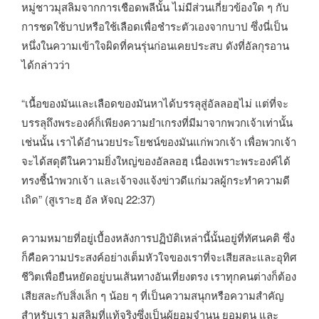
หมู่ชาวมุสลิมจากการเชือดพลีนั้น ไม่มีส่วนเกี่ยวข้องใด ๆ กับ
การชดใช้บาปหรือใช้เลือดเพื่อชำระตัวเองจากบาป ซึ่งนี่เป็น
หนึ่งในความเข้าใจผิดที่คนรุ่นก่อนเคยประสบ ดังที่อัลกุรอาน
ได้กล่าวว่า
“เนื้อของมันและเลือดของมันหาได้บรรลุสู่อัลลอฮฺไม่ แต่ที่จะ
บรรลุถึงพระองค์ก็เพียงความยำเกรงที่มีมาจากพวกเจ้าเท่านั้น
เช่นนั้น เราได้อำนวยประโยชน์ของมันแก่พวกเจ้า เพื่อพวกเจ้า
จะได้สดุดีในความยิ่งใหญ่ของอัลลอฮฺ เนื่องเพราะพระองค์ได้
ทรงชี้นำพวกเจ้า และเจ้าจงแจ้งข่าวดีแก่มวลผู้กระทำความดี
เถิด” (สูเราะฮฺ อัล หัจญฺ 22:37)
ความหมายที่อยู่เบื้องหลังการปฏิบัติเหล่านี้นั้นอยู่ที่ทัศนคติ ซึ่ง
ก็คือความประสงค์อย่างเต็มหัวใจของเราที่จะเสียสละและอุทิศ
ชีวิตเพื่อยืนหยัดอยู่บนเส้นทางอันเที่ยงตรง เราทุกคนต่างก็ต้อง
เสียสละกับสิ่งเล็ก ๆ น้อย ๆ ที่เป็นความสนุกหรือความสำคัญ
สำหรับเรา มุสลิมที่แท้จริงซึ่งเป็นผู้ยอมจำนน ยอมตน และ