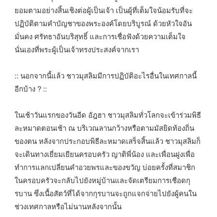
ยอมตามอย่างสิ้นเชิงต่อผู้เป็นเจ้า เป็นผู้ที่เต็มใจน้อมรับที่จะ
ปฏิบัติตามคำบัญชาของพระองค์โดยบริบูรณ์ ด้วยหัวใจอัน
มั่นคง ศรัทธาอันบริสุทธิ์ และการเชื่อฟังด้วยความเต็มใจ
นั่นเองที่พระผู้เป็นเจ้าทรงประสงค์จากเรา
:: นอกจากนี้แล้ว ชาวมุสลิมมีการปฏิบัติอะไรอื่นในเทศกาลนี้
อีกบ้าง ? ::
ในเช้าวันแรกของวันอีด อัฎฮา ชาวมุสลิมทั่วโลกจะเข้าร่วมพิธี
ละหมาดตอนเช้า ณ บริเวณลานกว้างหรือตามมัสยิดท้องถิ่น
ของตน หลังจากประกอบพิธีละหมาดเสร็จสิ้นแล้ว ชาวมุสลิมก็
จะเดินทางเยี่ยมเยียนครอบครัว ญาติพี่น้อง และเพื่อนฝูงเพื่อ
ทำการแลกเปลี่ยนคำอวยพรและของขวัญ บ่อยครั้งที่สมาชิก
ในครอบครัวจะกลับไปยังหมู่บ้านและจัดเตรียมการเชือดกุ
รบาน ซึ่งเนื้อสัตว์ที่ได้จากกุรบานจะถูกแจกจ่ายไปยังผู้คนใน
ช่วงเทศกาลหรือไม่นานหลังจากนั้น