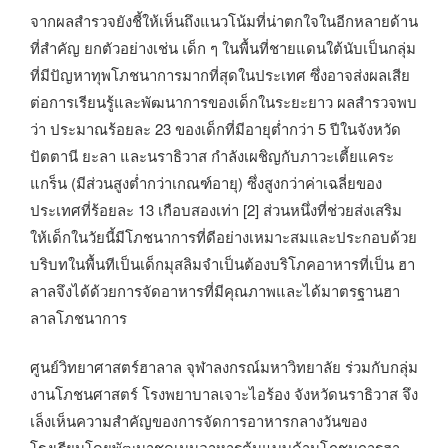
จากผลสำรวจยังชี้ให้เห็นถึงแนวโน้มที่น่าตกใจในอีกหลายด้าน
ที่สำคัญ ยกตัวอย่างเช่น เด็ก ๆ ในพื้นที่ชายแดนใต้นับเป็นกลุ่ม
ที่มีปัญหาทุพโภชนาการมากที่สุดในประเทศ ซึ่งอาจส่งผลเสีย
ต่อการเรียนรู้และพัฒนาการของเด็กในระยะยาว ผลสำรวจพบ
ว่า ประมาณร้อยละ 23 ของเด็กที่มีอายุต่ำกว่า 5 ปีในจังหวัด
ปัตตานี ยะลา และนราธิวาส กำลังเผชิญกับภาวะเตี้ยแคระ
แกร็น (มีส่วนสูงต่ำกว่าเกณฑ์อายุ) ซึ่งสูงกว่าค่าเฉลี่ยของ
ประเทศที่ร้อยละ 13 เกือบสองเท่า [2] ส่วนหนึ่งที่ช่วยส่งเสริม
ให้เด็กในวัยนี้มีโภชนาการที่ดีอย่างเหมาะสมและประกอบด้วย
บริบทในพื้นทีเป็นเด็กมุสลิมจำเป็นต้องบริโภคอาหารที่เป็น ฮา
ลาลจึงได้ด้วยการจัดอาหารที่มีคุณภาพและได้มาตรฐานฮา
ลาลโภชนาการ
ศูนย์วิทยาศาสตร์ฮาลาล จุฬาลงกรณ์มหาวิทยาลัย ร่วมกับกลุ่ม
งานโภชนศาสตร์ โรงพยาบาลเจาะไอร้อง จังหวัดนราธิวาส จึง
เล็งเห็นความสำคัญของการจัดการอาหารกลางวันของ
โรงเรียนโดยพัฒนาชุดเมนูอาหารต้นแบบด้านโภชนการฮา