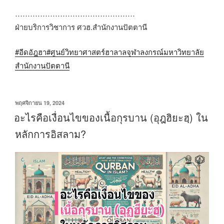
…………………………………………
ฝ่ายบริการวิชาการ ศวฮ.สำนักงานปัตตานี
#อีดอัฎฮา
#ศูนย์วิทยาศาสตร์ฮาลาลจุฬาลงกรณ์มหาวิทยาลัย
สำนักงานปัตตานี
เขียน
พฤศจิกายน 19, 2024
วัน
อะไรคือเงื่อนไขของเนื้อกุรบาน (อุฎฮิยะฮฺ) ใน
ที่
หลักการอิสลาม?