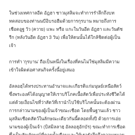
ในช่วงเทศกาลอีด อัฎฮา ชาวมุสลิมจะทำการรำลึกถึงบท
ทดสอบของท่านนบีอิบรอฮีมด้วยการกุรบาน หมายถึงการ
เชือดอูฐ วัว (ควาย) แพะ หรือ แกะในวันอีด อัฎฮา และวันตัช
รีก (หลังวันอีด อัฎฮา 3 วัน) เพื่อให้ตนนั้นได้ใกล้ชิดต่อผู้เป็น
เจ้า
การทำ ‘กุรบาน’ ถือเป็นหนึ่งในเรื่องที่คนไม่ใช่มุสลิมมีความ
เข้าใจผิดต่อศาสนกิจครั้งนี้อยู่เสมอ
อัลลอฮฺได้ทรงประทานอำนาจและเกียรติแก่มนุษย์เหนือสัตว์
ซึ่งพระองค์ได้อนุญาตให้เราบริโภคเนื้อสัตว์เพื่อประทังชีวิตได้
แต่ด้วยเงื่อนไขที่ว่าสัตว์ที่เรานำไปใช้บริโภคนั้นจะต้องผ่าน
การกล่าวนามของผู้เป็นเจ้าขณะเชือด โดยพื้นฐานแล้ว ชาว
มุสลิมเชือดสัตว์ในลักษณะเดียวกันนี้ตลอดทั้งปี ด้วยการเอ่ย
นามของผู้เป็นเจ้า (บิสมิลลาฮฺ อัลลอฮุอักบัร) ขณะทำการเชือด
ซึ่งเป็นสัญลักษณ์ที่คอยย้ำเตือนและให้เรารำลึกถึงความหมาย