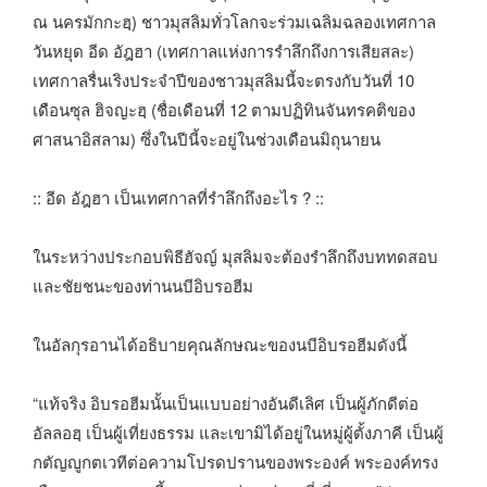
ณ นครมักกะฮฺ) ชาวมุสลิมทั่วโลกจะร่วมเฉลิมฉลองเทศกาล
วันหยุด อีด อัฎฮา (เทศกาลแห่งการรำลึกถึงการเสียสละ)
เทศกาลรื่นเริงประจำปีของชาวมุสลิมนี้จะตรงกับวันที่ 10
เดือนซุล ฮิจญะฮฺ (ชื่อเดือนที่ 12 ตามปฏิทินจันทรคติของ
ศาสนาอิสลาม) ซึ่งในปีนี้จะอยู่ในช่วงเดือนมิถุนายน
:: อีด อัฎฮา เป็นเทศกาลที่รำลึกถึงอะไร ? ::
ในระหว่างประกอบพิธีฮัจญ์ มุสลิมจะต้องรำลึกถึงบททดสอบ
และชัยชนะของท่านนบีอิบรอฮีม
ในอัลกุรอานได้อธิบายคุณลักษณะของนบีอิบรอฮีมดังนี้
“แท้จริง อิบรอฮีมนั้นเป็นแบบอย่างอันดีเลิศ เป็นผู้ภักดีต่อ
อัลลอฮฺ เป็นผู้เที่ยงธรรม และเขามิได้อยู่ในหมู่ผู้ตั้งภาคี เป็นผู้
กตัญญูกตเวทีต่อความโปรดปรานของพระองค์ พระองค์ทรง