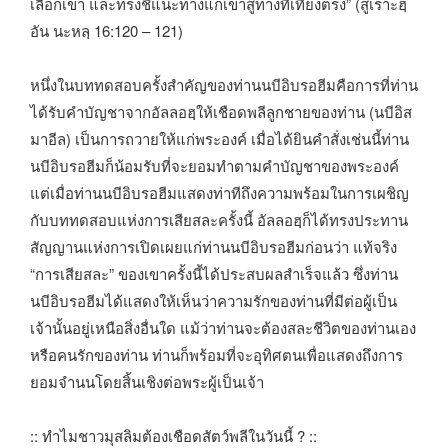
เลือกเขา และทรงชี้แนะทางแก่เขาสู่ทางที่เที่ยงตรง” (สูเราะฮฺ
อัน นะหลฺ 16:120 – 121)
หนึ่งในบททดสอบครั้งสำคัญของท่านนบีอิบรอฮีมคือการที่ท่าน
ได้รับคำบัญชาจากอัลลอฮฺให้เชือดพลีลูกชายของท่าน (นบีอิส
มาอีล) เป็นการถวายให้แก่พระองค์ เมื่อได้ยินคำสั่งเช่นนี้ท่าน
นบีอิบรอฮีมก็น้อมรับที่จะยอมทำตามคำบัญชาของพระองค์
แต่เมื่อท่านนบีอิบรอฮีมแสดงท่าทีถึงความพร้อมในการเผชิญ
กับบททดสอบแห่งการเสียสละครั้งนี้ อัลลอฮฺก็ได้ทรงประทาน
สัญญานแห่งการเปิดเผยแก่ท่านนบีอิบรอฮีมก่อนว่า แท้จริง
“การเสียสละ” ของเขาครั้งนี้ได้ประสบผลสำเร็จแล้ว ซึ่งท่าน
นบีอิบรอฮีมได้แสดงให้เห็นว่าความรักของท่านที่มีต่อผู้เป็น
เจ้านั้นอยู่เหนือสิ่งอื่นใด แม้ว่าท่านจะต้องสละชีวิตของท่านเอง
หรือคนรักของท่าน ท่านก็พร้อมที่จะอุทิศตนเพื่อแสดงถึงการ
ยอมจำนนโดยสิ้นเชิงต่อพระผู้เป็นเจ้า
:: ทำไมชาวมุสลิมต้องเชือดสัตว์พลีในวันนี้ ? ::