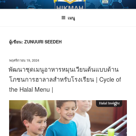
ข้าม
HIKMAH
Halal Innovation Knowledge and Management Alert House
ไป
เมนู
ยัง
บทความ
ผู้เขียน:
ZUNUURI SEEDEH
เขียน
พฤศจิกายน 19, 2024
วัน
พัฒนาชุดเมนูอาหารหมุนเวียนต้นแบบด้าน
ที่
โภชนการฮาลาลสำหรับโรงเรียน | Cycle of
the Halal Menu |