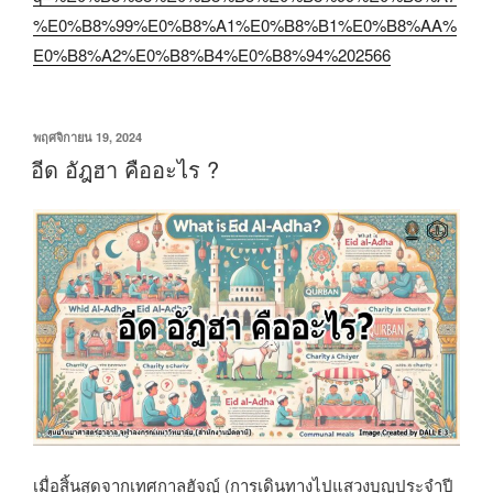
%E0%B8%99%E0%B8%A1%E0%B8%B1%E0%B8%AA%
E0%B8%A2%E0%B8%B4%E0%B8%94%202566
เขียน
พฤศจิกายน 19, 2024
วัน
อีด อัฎฮา คืออะไร ?
ที่
เมื่อสิ้นสุดจากเทศกาลฮัจญ์ (การเดินทางไปแสวงบุญประจำปี