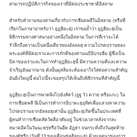
สามารถปฏิบัติภารกิจของเราที่มีต่อประชาชาติอิสลาม
สำหรับคำถามของท่านเกี่ยวกับการเชือดพลีในอิสลาม (หรือที่
เรียกในภาษาอาหรับว่า อุฎฮิยะฮฺ) เราขอย้ำว่า อุฎฮิยะฮฺเป็น
พิธีกรรมทางศาสนาอย่างหนึ่งในอิสลาม ในการที่เราจะได้
รำลึกถึงความเป็นหนึ่งเดียวของอัลลอฮฺ ความโปรดปรานของ
พระองค์ที่มีต่อเราและการภักดีของท่านนบีอิบรอฮีม ผู้ซึ่งเป็น
บิดาของเราและในการทำอุฎฮิยะฮฺนี้ มีความความดีและความ
จำเริญอันมากมาย ดังนั้นมุสลิมจะต้องเอาใจใส่ต่อความสำคัญ
อันยิ่งใหญ่นี้ ต่อไปนี้จะขอสรุปให้เห็นถึงพิธีกรรมที่สำคัญนี้
อุฎฮิยะฮฺเป็นการพาดพิงไปยังสัตว์ (อูฐ วัว ควาย หรือแกะ) ใน
การเชือดพลี นี่เป็นการทำการอิบาดะฮฺอุทิศเพื่อแสวงหาความ
โปรดปรานจากอัลลอฮฺเท่านั้น อุฎฮิยะฮฺเกิดขึ้นในประเทศที่
ผู้คนทำการเชือดสัตว์พลีอาศัยอยู่ ในช่วงเวลาหลังจากละ
หมาดอีดในวันนะหฺรฺหรือวันอีด อัฎฮา จนกระทั่งถึงวันสุดท้าย
ของตัชรีก (วันที่ 13 ของเดือนซุลฮิจญะฮฺ) ด้วยเจตนาของการ