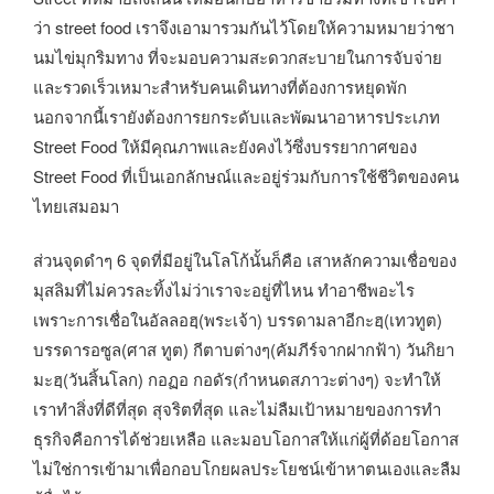
ว่า street food เราจึงเอามารวมกันไว้โดยให้ความหมายว่าชา
นมไข่มุกริมทาง ที่จะมอบความสะดวกสะบายในการจับจ่าย
และรวดเร็วเหมาะสำหรับคนเดินทางที่ต้องการหยุดพัก
นอกจากนี้เรายังต้องการยกระดับและพัฒนาอาหารประเภท
Street Food ให้มีคุณภาพและยังคงไว้ซึ่งบรรยากาศของ
Street Food ที่เป็นเอกลักษณ์และอยู่ร่วมกับการใช้ชีวิตของคน
ไทยเสมอมา
ส่วนจุดดำๆ 6 จุดที่มีอยู่ในโลโก้นั้นก็คือ เสาหลักความเชื่อของ
มุสลิมที่ไม่ควรละทิ้งไม่ว่าเราจะอยู่ที่ไหน ทำอาชีพอะไร
เพราะการเชื่อในอัลลอฮฺ(พระเจ้า) บรรดามลาอีกะฮฺ(เทวทูต)
บรรดารอซูล(ศาส ทูต) กีตาบต่างๆ(คัมภีร์จากฝากฟ้า) วันกิยา
มะฮฺ(วันสิ้นโลก) กอฏอ กอดัร(กำหนดสภาวะต่างๆ) จะทำให้
เราทำสิ่งที่ดีที่สุด สุจริตที่สุด และไม่ลืมเป้าหมายของการทำ
ธุรกิจคือการได้ช่วยเหลือ และมอบโอกาสให้แก่ผู้ที่ด้อยโอกาส
ไม่ใช่การเข้ามาเพื่อกอบโกยผลประโยชน์เข้าหาตนเองและลืม