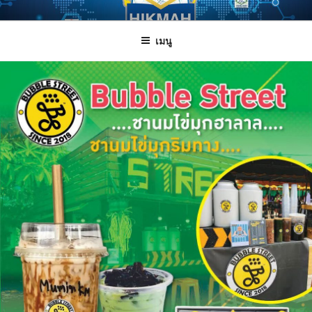
ข้าม
HIKMAH
Halal Innovation Knowledge and Management Alert House
ไป
เมนู
ยัง
บทความ