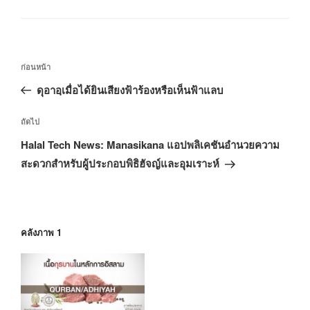
หมู่
เมนู
เรื่อง
ก่อนหน้า
นำทาง
ก่อน
ดุอาอฺเมื่อได้ยินเสียงฟ้าร้องหรือเห็นฟ้าแลบ
เรื่อง
หน้า
เรื่อง
ถัดไป
ถัด
Halal Tech News: Manasikana แอปพลิเคชันอำนวยความ
ไป
สะดวกสำหรับผู้ประกอบพิธิฮัจญ์และอุมเราะห์
คลังภาพ 1