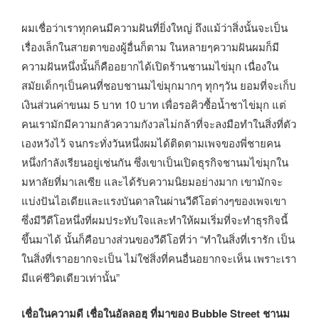
ผมเชื่อว่าเราทุกคนมีความฝันที่ยิ่งใหญ่ ถึงแม้ว่าสิ่งนั้นจะเป็น
เรื่องเล็กในสายตาของผู้อื่นก็ตาม ในหลายๆความฝันผมก็มี
ความฝันหนึ่งนั้นก็คืออยากได้เปิดร้านชานมไข่มุก เนื่องใน
สมัยเด็กๆเป็นคนที่ชอบชานมไข่มุกมากๆ ทุกๆวัน ยอมที่จะเก็บ
เงินส่วนค่าขนม 5 บาท 10 บาท เพื่อรอคิวซื้อน้ำชาไข่มุก แต่
คนเรามักมีความกลัวความกังวลไม่กล้าที่จะลงมือทำในสิ่งที่ตัว
เองหวังไว้ จนกระทั่งวันหนึ่งผมได้ติดตามเพจของพี่ชายคน
หนึ่งกำลังเรียนอยู่เช่นกัน ซึ่งเขาเป็นเปิดธุรกิจชานมไข่มุกใน
มหาลัยที่มาเลเซีย และได้รับความนิยมอย่างมาก เขามักจะ
แบ่งปันไอเดียและแรงบันดาลในผ่านวีดีโอต่างๆของเพจเขา
ซึ่งมีวีดีโอหนึ่งที่ผมประทับใจและทำให้ผมเริ่มที่จะทำธุรกิจนี้
ขึ้นมาได้ นั้นก็คือบางส่วนของวีดีโอที่ว่า “ทำในสิ่งที่เรารัก เป็น
ในสิ่งที่เราอยากจะเป็น ไม่ใช่สิ่งที่คนอื่นอยากจะเห็น เพราะเรา
มีแค่ชีวิตเดียวเท่านั้น”
เชื่อในความดี เชื่อในอัลลอฮฺ ที่มาของ Bubble Street ชานม